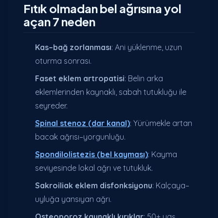
Fıtık olmadan bel ağrısına yol
açan 7 neden
Kas–bağ zorlanması
: Ani yüklenme, uzun
oturma sonrası.
Faset eklem artropatisi
: Belin arka
eklemlerinden kaynaklı, sabah tutukluğu ile
seyreder.
Spinal stenoz (dar kanal)
: Yürümekle artan
bacak ağrısı–yorgunluğu.
Spondilolistezis (bel kayması)
: Kayma
seviyesinde lokal ağrı ve tutukluk.
Sakroiliak eklem disfonksiyonu
: Kalçaya–
uyluğa yansıyan ağrı.
Osteoporoz kaynaklı kırıklar
: 50+ yaş,