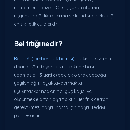
yöntemlerle düzelir. Ofis işi, uzun oturma,
uygunsuz ağırlık kaldırma ve kondisyon eksikliği
en sık tetikleyicilerdir.
Bel fıtığı nedir?
Bel fıtığı (lomber disk hernisi)
, diskin iç kısmının
dışarı doğru taşarak sinir köküne bası
yapmasıdır.
Siyatik
(bele ek olarak bacağa
yayılan ağrı), ayakta–parmakta
uyuşma/karıncalanma, güç kaybı ve
öksürmekle artan ağrı tipiktir. Her fıtık cerrahi
gerektirmez; doğru hasta için doğru tedavi
planı esastır.