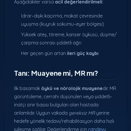
Aşağıdakiler varsa
acil değerlendirilmeli
:
İdrar–dışkı kaçırma, makat çevresinde
uyuşma (kuyruk sokumu–eyer bölgesi)
Yüksek ateş, titreme, kanser öyküsü, düşme/
çarpma sonrası şiddetli ağrı
Her geçen gün artan
ileri güç kaybı
Tanı: Muayene mi, MR mı?
İlk basamak
öykü ve nörolojik muayene
dir. MR
görüntüleme, cerrahi düşünülen veya şiddetli–
inatçı sinir basısı bulguları olan hastada
anlamlıdır. Uygun vakada
gereksiz MR
yerine
hedefe yönelik tedavi/rehabilitasyon daha hızlı
iyileşme sağlar. Değerlendirme için
randevu