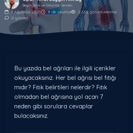
Beyin, Sinir ve Omurilik Cerrahı
9 Ağustos 2025
9 dk okuma
2,632 görüntülenme
0 yorum
Bu yazıda bel ağrıları ile ilgili içerikler
okuyacaksınız. Her bel ağrısı bel fıtığı
mıdır? Fıtık belirtileri nelerdir? Fıtık
olmadan bel ağrısına yol açan 7
neden gibi sorulara cevaplar
bulacaksınız.