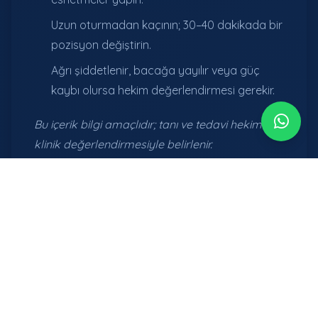
Uzun oturmadan kaçının; 30–40 dakikada bir
pozisyon değiştirin.
Ağrı şiddetlenir, bacağa yayılır veya güç
kaybı olursa hekim değerlendirmesi gerekir.
Bu içerik bilgi amaçlıdır; tanı ve tedavi hekimin
klinik değerlendirmesiyle belirlenir.
Sık Sorulan Sorular
Her bel ağrısı bel fıtığı midir?
Hayır. Kas–bağ zorlanmaları ve eklem sorunları
çok daha yaygındır. Fıtıkta çoğunlukla bacağa