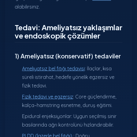
alabilirsiniz.
Tedavi: Ameliyatsız yaklaşımlar
ve endoskopik çözümler
1) Ameliyatsız (konservatif) tedaviler
Ameliyatsız bel fıtığı tedavisi
: İlaçlar, kısa
süreli istirahat, hedefe yönelik egzersiz ve
fizik tedavi.
Fizik tedavi ve egzersiz
: Core güçlendirme,
kalça–hamstring esnetme, duruş eğitimi.
Epidural enjeksiyonlar: Uygun seçilmiş sinir
basılarında ağrı kontrolünü hızlandırabilir.
PLDD (lazerle bel fıtığı)
: Doğru